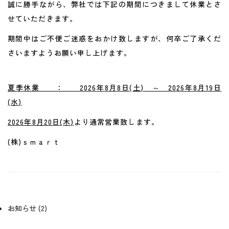
誠に勝手ながら、弊社では下記の期間につきまして休業とさ
せていただきます。
期間中はご不便ご迷惑をおかけ致しますが、何卒ご了承くだ
さいますようお願い申し上げます。
夏季休業 ：
2026
年
8
月8
日
(
土
)
～
2026
年
8
月19
日
(
水
)
2026
年
8
月
20
日
(
木
)
より通常営業致します。
(株
)
ｓｍａｒｔ
お知らせ
(2)